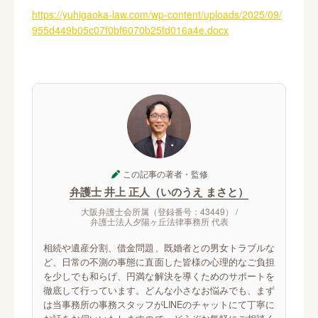
https://yuhigaoka-law.com/wp-content/uploads/2025/09/
955d449b05c07f0bf6070b25fd016a4e.docx
この記事の著者・監修
弁護士 井上 正人（いのうえ まさと）
大阪弁護士会所属（登録番号：43449） /
弁護士法人夕陽ヶ丘法律事務所 代表
相続や遺産分割、借金問題、既婚者との男女トラブルな
ど、日常の不測の事態に直面した皆様の心理的なご負担
を少しでも和らげ、円満な解決を導くためのサポートを
徹底して行っています。どんな小さなお悩みでも、まず
は当事務所の事務スタッフがLINEのチャットにて丁寧に