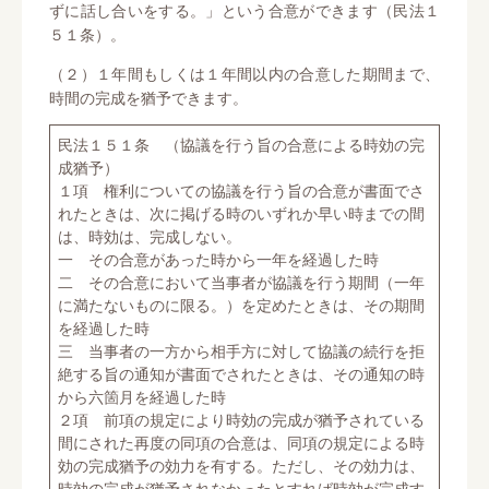
ずに話し合いをする。」という合意ができます（民法１
５１条）。
（２）１年間もしくは１年間以内の合意した期間まで、
時間の完成を猶予できます。
民法１５１条 （協議を行う旨の合意による時効の完
成猶予）
１項 権利についての協議を行う旨の合意が書面でさ
れたときは、次に掲げる時のいずれか早い時までの間
は、時効は、完成しない。
一 その合意があった時から一年を経過した時
二 その合意において当事者が協議を行う期間（一年
に満たないものに限る。）を定めたときは、その期間
を経過した時
三 当事者の一方から相手方に対して協議の続行を拒
絶する旨の通知が書面でされたときは、その通知の時
から六箇月を経過した時
２項 前項の規定により時効の完成が猶予されている
間にされた再度の同項の合意は、同項の規定による時
効の完成猶予の効力を有する。ただし、その効力は、
時効の完成が猶予されなかったとすれば時効が完成す