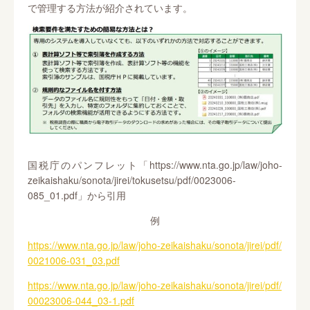
で管理する方法が紹介されています。
国税庁のパンフレット「https://www.nta.go.jp/law/joho-
zeikaishaku/sonota/jirei/tokusetsu/pdf/0023006-
085_01.pdf」から引用
例
https://www.nta.go.jp/law/joho-zeikaishaku/sonota/jirei/pdf/
0021006-031_03.pdf
https://www.nta.go.jp/law/joho-zeikaishaku/sonota/jirei/pdf/
00023006-044_03-1.pdf