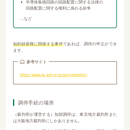
半導体集積回路の回路配置に関する法律の
回路配置に関する権利に係わる紛争
…など
知的財産権に関係する事件
であれば、調停の申立ができ
ます。
参考サイト
https://www.ip-adr.gr.jp/qa/mediation/
調停手続の場所
（裁判所が運営する）知財調停は、東京地方裁判所また
は大阪地方裁判所にしかありません。