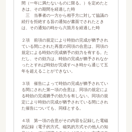
間（一年に満たないものに限る。）を定めたと
きは、その期間を経過した時
三 当事者の一方から相手方に対して協議の
続行を拒絶する旨の通知が書面でされたとき
は、その通知の時から六箇月を経過した時
２項 前項の規定により時効の完成が猶予され
ている間にされた再度の同項の合意は、同項の
規定による時効の完成猶予の効力を有する。た
だし、その効力は、時効の完成が猶予されなか
ったとすれば時効が完成すべき時から通じて五
年を超えることができない。
３項 催告によって時効の完成が猶予されてい
る間にされた第一項の合意は、同項の規定によ
る時効の完成猶予の効力を有しない。同項の規
定により時効の完成が猶予されている間にされ
た催告についても、同様とする。
４項 第一項の合意がその内容を記録した電磁
的記録（電子的方式、磁気的方式その他人の知