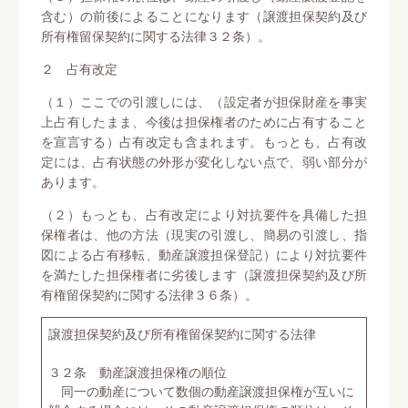
含む）の前後によることになります（譲渡担保契約及び
所有権留保契約に関する法律３２条）。
２ 占有改定
（１）ここでの引渡しには、（設定者が担保財産を事実
上占有したまま、今後は担保権者のために占有すること
を宣言する）占有改定も含まれます。もっとも、占有改
定には、占有状態の外形が変化しない点で、弱い部分が
あります。
（２）もっとも、占有改定により対抗要件を具備した担
保権者は、他の方法（現実の引渡し、簡易の引渡し、指
図による占有移転、動産譲渡担保登記）により対抗要件
を満たした担保権者に劣後します（譲渡担保契約及び所
有権留保契約に関する法律３６条）。
譲渡担保契約及び所有権留保契約に関する法律
３２条 動産譲渡担保権の順位
同一の動産について数個の動産譲渡担保権が互いに