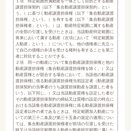
１項 特定範囲所属動産を一体として目的とする動産
譲渡担保契約（以下「集合動産譲渡担保契約」とい
う。）に基づく動産譲渡担保権（以下「集合動産譲渡
担保権」という。）を有する者（以下「集合動産譲渡
担保権者」という。）は、動産特定範囲に属する動産
の全部の引渡しを受けたときは、当該動産特定範囲に
将来において属する動産（次項において「特定範囲加
入動産」という。）についても、他の債権者に先立っ
て自己の債権の弁済を受ける権利を有することを第三
者に対抗することができる。
２項 同一の動産について集合動産譲渡担保権と他の
動産譲渡担保権（集合動産譲渡担保権を除く。）又は
動産質権とが競合する場合において、当該他の動産譲
渡担保権に係る動産譲渡担保権当初設定者（動産譲渡
担保契約の当事者のうち譲渡担保動産を譲渡した者を
いう。以下同じ。）又は当該動産質権を設定した者が
その動産譲渡担保契約の締結又は質権の設定の時点に
おける当該集合動産譲渡担保権に係る動産譲渡担保権
設定者以外の者であるときは、特定範囲加入動産につ
いての第三十二条及び第三十五条の規定の適用につい
ては、集合動産譲渡担保権者が前項の引渡しを受けた
時又は当該特定範囲加入動産が動産特定範囲に属した