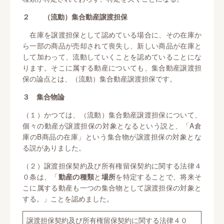
２ （流動）集合動産譲渡担保
在庫を譲渡担保として認めている場合に、その在庫か
ら一部の商品が売却されて喪失し、新しい商品が在庫と
して加わって、流動していくことを認めていることにな
ります。そこに属する動産についても、集合動産譲渡担
保の論点とは、（流動）集合動産譲渡担保です。
３ 集合物論
（１）かつては、（流動）集合動産譲渡担保について、
個々の動産が譲渡担保の対象となるという説と、「A倉
庫のB商品の在庫」という集合物が譲渡担保の対象とな
る説がありました。
（２）譲渡担保契約及び所有権留保契約に関する法律４
０条は、「
動産の種類
と
場所
を特定することで、将来そ
こに属する動産も一つの集合物として譲渡担保の対象と
する。」ことを認めました。
譲渡担保契約及び所有権留保契約に関する法律４０