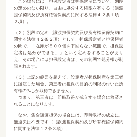
この場合には、担保設定者は担保財産について、別段
の定めのない限り、自由に処分する権限を有する（譲渡
担保契約及び所有権留保契約に関する法律４２条１項、
２項）。
（２）別段の定め（譲渡担保契約及び所有権留保契約に
関する法律４２条２項）として、担保設定者と担保権者
の間で、「在庫が５００個を下回らない範囲で、担保設
定者は処分ができる。」という定めをすることがあり
え、その場合には担保設定者は、その範囲で処分権が制
限されます。
（３）上記の範囲を超えて、設定者が担保財産を第三者
に譲渡した場合、第三者は担保の目的の制限の付いた所
有権のみしか取得できません。
つまり、第三者は、即時取得が成立する場合に救済さ
れることになります。
なお、集合譲渡担保の場合には、即時取得の成立に、
無過失は不要です（（譲渡担保契約及び所有権留保契約
に関する法律４２条３項）。