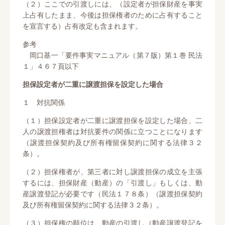
（２）ここでの引渡しには、（設定者が担保財産を事実
上占有したまま、今後は担保権者のために占有すること
を宣言する）占有改定も含まれます。
参考
岡口基一「要件事実マニュアル（第７版）第１巻 民法
１」４６７頁以下
担保設定者が二重に譲渡担保を設定した場合
１ 対抗関係
（１）担保設定者が二重に譲渡担保を設定した場合、二
人の譲渡担権者は対抗要件の関係に立つことになります
（譲渡担保契約及び所有権留保契約に関する法律３２
条）。
（２）担保権者が、第三者に対し譲渡担保の成立を主張
するには、担保財産（動産）の「引渡し」もしくは、動
産譲渡登記が必要です（民法１７８条）（譲渡担保契約
及び所有権留保契約に関する法律３２条）。
（３）担保権の順位は、動産の引渡し（動産譲渡登記を