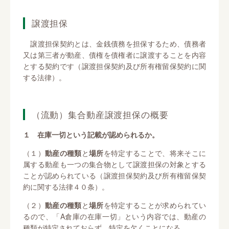
譲渡担保
譲渡担保契約とは、金銭債務を担保するため、債務者
又は第三者が動産、債権を債権者に譲渡することを内容
とする契約です（譲渡担保契約及び所有権留保契約に関
する法律）。
（流動）集合動産譲渡担保の概要
１ 在庫一切という記載が認められるか。
（１）
動産の種類
と
場所
を特定することで、将来そこに
属する動産も一つの集合物として譲渡担保の対象とする
ことが認められている（譲渡担保契約及び所有権留保契
約に関する法律４０条）。
（２）
動産の種類
と
場所
を特定することが求められてい
るので、「A倉庫の在庫一切」という内容では、動産の
種類が特定されておらず、特定を欠くことになる。