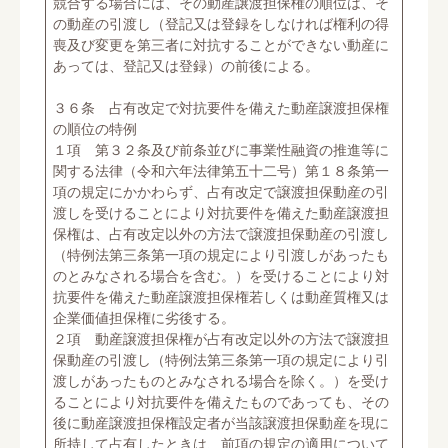
競合する場合には、その動産譲渡担保権の順位は、そ
の動産の引渡し（登記又は登録をしなければ権利の得
喪及び変更を第三者に対抗することができない動産に
あっては、登記又は登録）の前後による。
３６条 占有改定で対抗要件を備えた動産譲渡担保権
の順位の特例
１項 第３２条及び前条並びに事業性融資の推進等に
関する法律（令和六年法律第五十二号）第１８条第一
項の規定にかかわらず、占有改定で譲渡担保動産の引
渡しを受けることにより対抗要件を備えた動産譲渡担
保権は、占有改定以外の方法で譲渡担保動産の引渡し
（特例法第三条第一項の規定により引渡しがあったも
のとみなされる場合を含む。）を受けることにより対
抗要件を備えた動産譲渡担保権若しくは動産質権又は
企業価値担保権に劣後する。
２項 動産譲渡担保権が占有改定以外の方法で譲渡担
保動産の引渡し（特例法第三条第一項の規定により引
渡しがあったものとみなされる場合を除く。）を受け
ることにより対抗要件を備えたものであっても、その
後に動産譲渡担保権設定者が当該譲渡担保動産を現に
所持して占有したときは、前項の規定の適用について