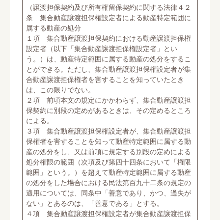
（譲渡担保契約及び所有権留保契約に関する法律４２
条 集合動産譲渡担保権設定者による動産特定範囲に
属する動産の処分
１項 集合動産譲渡担保契約における動産譲渡担保権
設定者（以下「集合動産譲渡担保権設定者」とい
う。）は、動産特定範囲に属する動産の処分をするこ
とができる。ただし、集合動産譲渡担保権設定者が集
合動産譲渡担保権者を害することを知っていたとき
は、この限りでない。
２項 前項本文の規定にかかわらず、集合動産譲渡担
保契約に別段の定めがあるときは、その定めるところ
による。
３項 集合動産譲渡担保権設定者が、集合動産譲渡担
保権者を害することを知って動産特定範囲に属する動
産の処分をし、又は前項に規定する別段の定めによる
処分権限の範囲（次項及び第四十四条において「権限
範囲」という。）を超えて動産特定範囲に属する動産
の処分をした場合における民法第百九十二条の規定の
適用については、同条中「善意であり、かつ、過失が
ない」とあるのは、「善意である」とする。
４項 集合動産譲渡担保権設定者が集合動産譲渡担保