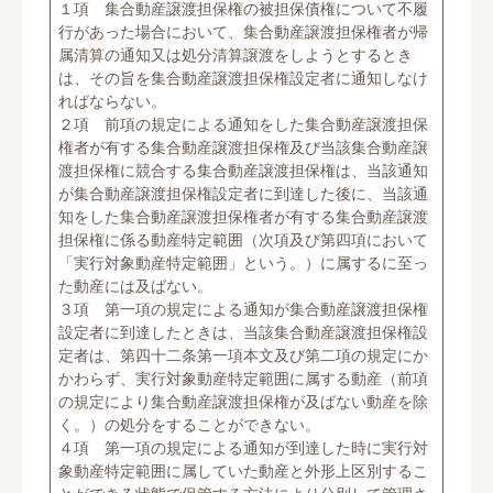
１項 集合動産譲渡担保権の被担保債権について不履
行があった場合において、集合動産譲渡担保権者が帰
属清算の通知又は処分清算譲渡をしようとするとき
は、その旨を集合動産譲渡担保権設定者に通知しなけ
ればならない。
２項 前項の規定による通知をした集合動産譲渡担保
権者が有する集合動産譲渡担保権及び当該集合動産譲
渡担保権に競合する集合動産譲渡担保権は、当該通知
が集合動産譲渡担保権設定者に到達した後に、当該通
知をした集合動産譲渡担保権者が有する集合動産譲渡
担保権に係る動産特定範囲（次項及び第四項において
「実行対象動産特定範囲」という。）に属するに至っ
た動産には及ばない。
３項 第一項の規定による通知が集合動産譲渡担保権
設定者に到達したときは、当該集合動産譲渡担保権設
定者は、第四十二条第一項本文及び第二項の規定にか
かわらず、実行対象動産特定範囲に属する動産（前項
の規定により集合動産譲渡担保権が及ばない動産を除
く。）の処分をすることができない。
４項 第一項の規定による通知が到達した時に実行対
象動産特定範囲に属していた動産と外形上区別するこ
とができる状態で保管する方法により分別して管理さ