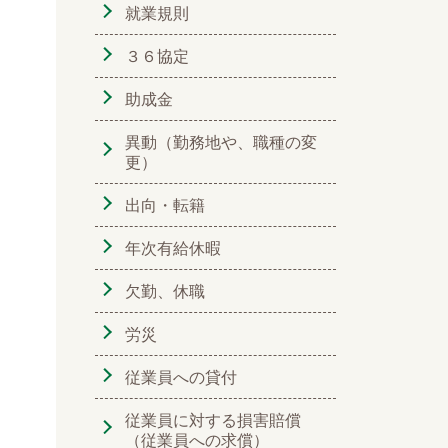
就業規則
３６協定
助成金
異動（勤務地や、職種の変
更）
出向・転籍
年次有給休暇
欠勤、休職
労災
従業員への貸付
従業員に対する損害賠償
（従業員への求償）