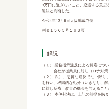
3万円に過ぎないこと、返還する意思
違法と判断した。
令和4年12月5日大阪地裁判例
判タ１５０５号１６３頁
解説
（１） 業務指示違反による解雇につ
「会社が従業員に対しコロナ対策で
（２） 次に、悪質な違反でない限り
を行い、段階的な処分（いきなり、解
に対し反省、改善の機会を与えること
（３） 本件判決は、上記の前提を踏