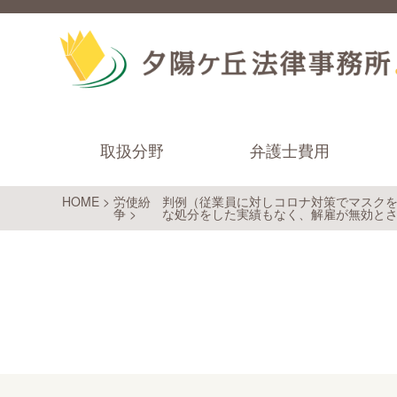
取扱分野
弁護士費用
HOME
>
労使紛
判例（従業員に対しコロナ対策でマスク
争
>
な処分をした実績もなく、解雇が無効と