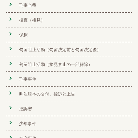
刑事当番
捜査（接見）
保釈
勾留阻止活動（勾留決定前と勾留決定後）
勾留阻止活動（接見禁止の一部解除）
刑事事件
判決謄本の交付、控訴と上告
控訴審
少年事件
在宅事件