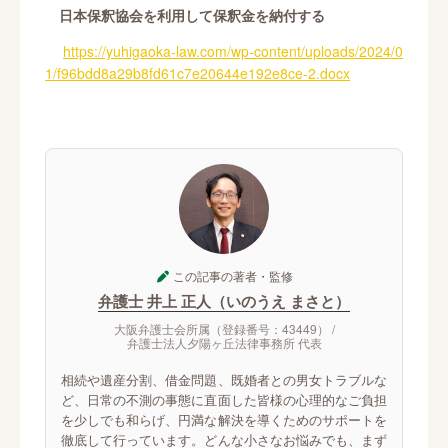
日本保釈協会を利用して保釈金を納付する
https://yuhigaoka-law.com/wp-content/uploads/2024/0
1/f96bdd8a29b8fd61c7e20644e192e8ce-2.docx
この記事の著者・監修
弁護士 井上 正人（いのうえ まさと）
大阪弁護士会所属（登録番号：43449） /
弁護士法人夕陽ヶ丘法律事務所 代表
相続や遺産分割、借金問題、既婚者との男女トラブルな
ど、日常の不測の事態に直面した皆様の心理的なご負担
を少しでも和らげ、円満な解決を導くためのサポートを
徹底して行っています。どんな小さなお悩みでも、まず