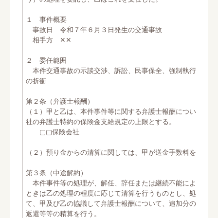
１ 事件概要
事故日 令和７年６月３日発生の交通事故
相手方 ✕✕
２ 委任範囲
本件交通事故の示談交渉、訴訟、民事保全、強制執行その他
の折衝
第２条（弁護士報酬）
（１）甲と乙は、本件事件等に関する弁護士報酬については、
社の弁護士特約の保険金支給規定の上限とする。
▢▢保険会社
（２）預り金からの清算に関しては、甲が送金手数料を負担す
第３条（中途解約）
本件事件等の処理が、解任、辞任または継続不能により途中
ときは乙の処理の程度に応じて清算を行うものとし、処理の程
て、甲及び乙の協議して弁護士報酬について、追加分の請求若
返還等等の精算を行う。