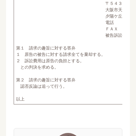
〒５４３－０００
大阪市天王寺区上本町８丁目
夕陽ケ丘法律事務所（送
電話 ０６－６７７３－
ＦＡＸ ０６－６７７３－
被告訴訟代理人 弁護士 
第１ 請求の趣旨に対する答弁
１ 原告の被告に対する請求全てを棄却する。
２ 訴訟費用は原告の負担とする。
との判決を求める。
第２ 請求の趣旨に対する答弁
認否反論は追って行う。
以上