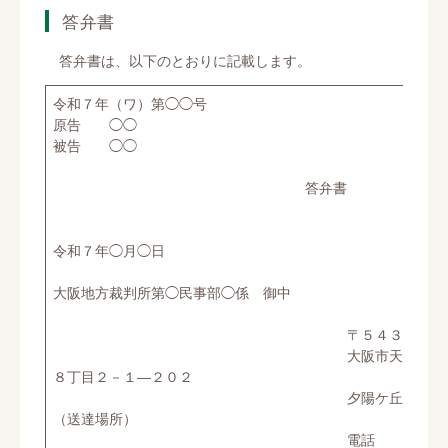
答弁書
答弁書は、以下のとおりに記載します。
令和７年（ワ）第◯◯号
原告 ◯◯
被告 ◯◯
答弁書
令和７年◯月◯日
大阪地方裁判所第◯民事部◯係 御中
〒５４３－０００
大阪市天王寺区上本
８丁目２－１―２０２
夕陽ケ丘法律事務
（送達場所）
電話 ０６－６７