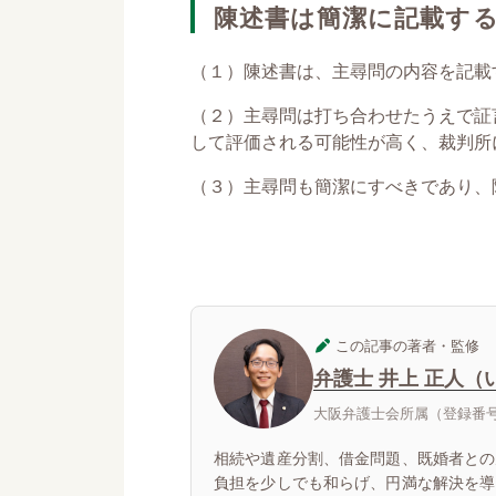
陳述書は簡潔に記載す
（１）陳述書は、主尋問の内容を記載
（２）主尋問は打ち合わせたうえで証
して評価される可能性が高く、裁判所
（３）主尋問も簡潔にすべきであり、
この記事の著者・監修
弁護士 井上 正人（
大阪弁護士会所属（登録番号：
相続や遺産分割、借金問題、既婚者との
負担を少しでも和らげ、円満な解決を導