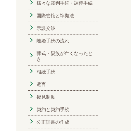
様々な裁判手続・調停手続
国際管轄と準拠法
示談交渉
離婚手続の流れ
葬式・親族が亡くなったと
き
相続手続
遺言
後見制度
契約と契約手続
公正証書の作成