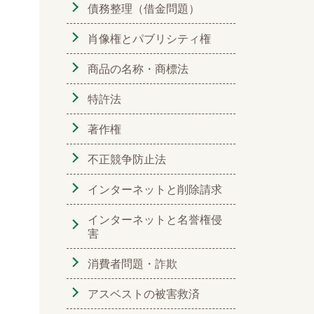
債務整理（借金問題）
肖像権とパブリシティ権
商品の名称・商標法
特許法
著作権
不正競争防止法
インターネットと削除請求
インターネットと名誉権侵
害
消費者問題・詐欺
アスベストの被害救済