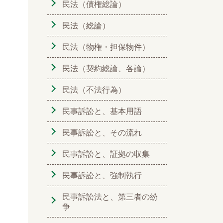
民法（債権総論）
民法（総論）
民法（物権・担保物件）
民法（契約総論、各論）
民法（不法行為）
民事訴訟と、基本用語
民事訴訟と、その流れ
民事訴訟と、証拠の収集
民事訴訟と、強制執行
民事訴訟法と、第三者の紛
争