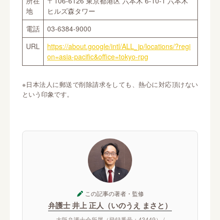
所在
〒106-6126 東京都港区 六本木 6-10-1 六本木
地
ヒルズ森タワー
電話
03-6384-9000
URL
https://about.google/intl/ALL_jp/locations/?regi
on=asia-pacific&office=tokyo-rpg
※日本法人に郵送で削除請求をしても、熱心に対応頂けない
という印象です。
この記事の著者・監修
弁護士 井上 正人（いのうえ まさと）
大阪弁護士会所属（登録番号：43449） /