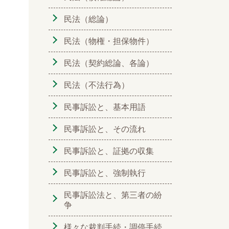
民法（総論）
民法（物権・担保物件）
民法（契約総論、各論）
民法（不法行為）
民事訴訟と、基本用語
民事訴訟と、その流れ
民事訴訟と、証拠の収集
民事訴訟と、強制執行
民事訴訟法と、第三者の紛
争
様々な裁判手続・調停手続