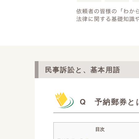
民事訴訟と、基本用語
Q 予納郵券と
目次