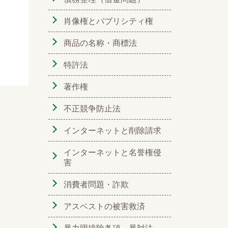
肖像権とパブリシティ権
商品の名称・商標法
特許法
著作権
不正競争防止法
インターネットと削除請求
インターネットと名誉権侵
害
消費者問題・詐欺
アスベストの被害救済
暴力団排除条項、暴対法