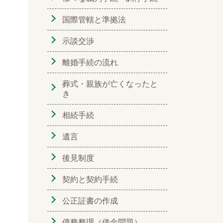
国際管轄と準拠法
示談交渉
離婚手続の流れ
葬式・親族が亡くなったと
き
相続手続
遺言
後見制度
契約と契約手続
公正証書の作成
債務整理（借金問題）