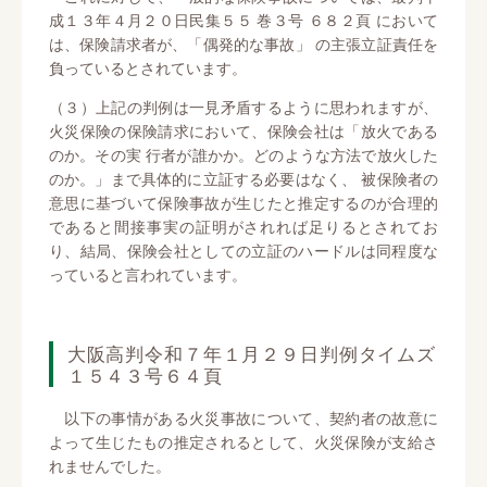
成１３年４月２０日民集５５ 巻３号 ６８２頁 において
は、保険請求者が、「偶発的な事故」 の主張立証責任を
負っているとされています。
（３）上記の判例は一見矛盾するように思われますが、
火災保険の保険請求において、保険会社は「放火である
のか。その実 行者が誰かか。どのような方法で放火した
のか。」まで具体的に立証する必要はなく、 被保険者の
意思に基づいて保険事故が生じたと推定するのが合理的
であると間接事実の証明がされれば足りるとされてお
り、結局、保険会社としての立証のハードルは同程度な
っていると言われています。
大阪高判令和７年１月２９日判例タイムズ
１５４３号６４頁
以下の事情がある火災事故について、契約者の故意に
よって生じたもの推定されるとして、火災保険が支給さ
れませんでした。