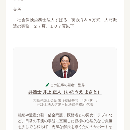
参考
社会保険労務士法人すばる「実践Ｑ＆Ａ方式 人材派
遣の実務」２７頁、１０７頁以下
この記事の著者・監修
弁護士 井上 正人（いのうえ まさと）
大阪弁護士会所属（登録番号：43449） /
弁護士法人夕陽ヶ丘法律事務所 代表
相続や遺産分割、借金問題、既婚者との男女トラブルな
ど、日常の不測の事態に直面した皆様の心理的なご負担
を少しでも和らげ、円満な解決を導くためのサポートを