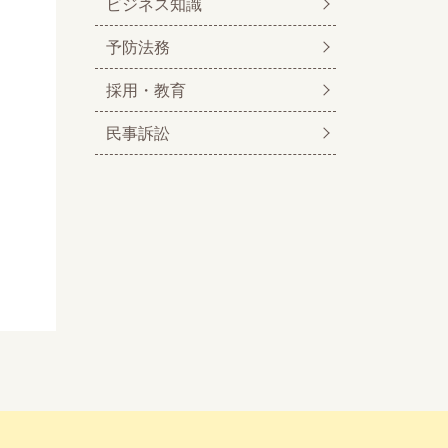
ビジネス知識
予防法務
採用・教育
民事訴訟