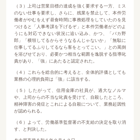
（３）上司は営業目標の達成を強く要求する一方、ミス
のない仕事を要求し、さらに、残業を禁止して、本件労
働者がやむをえず昼食時間に事務処理をしていたのを見
つけると「人事考課を下げるぞ」と本件労働者がどのよ
うにも対応できない状況に追い込み、かつ、「バカ野
郎」「横領してるからそうなるんじゃないか」「無駄に
仕事してるふりしてるなら客をとってこい。」との罵倒
を浴びせており、必要かつ相当な範囲を逸脱する指導叱
責があり、「強」にあたると認定された。
（４）これらを総合的に考えると、全体的評価としても
業務の心理的負荷は「強」に該当する。
（５）したがって、信用金庫の社員が、過大なノルマ
や、上司からの不当な叱責を受けて、自殺したところ、
精神障害の発症とこれによる自殺について、業務起因性
が認められる。
（６）よって、労働基準監督署の不支給の決定を取り消
す、と判決した。