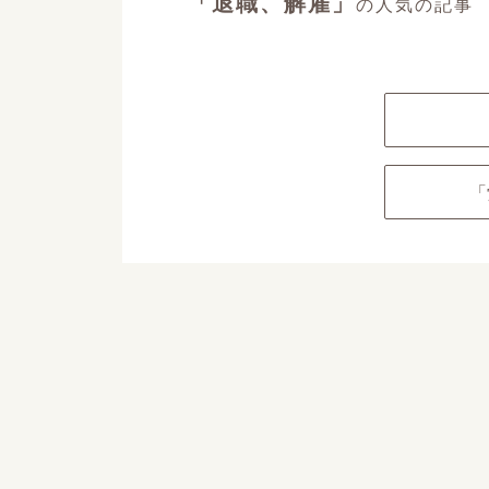
「退職、解雇」
の人気の記事
「