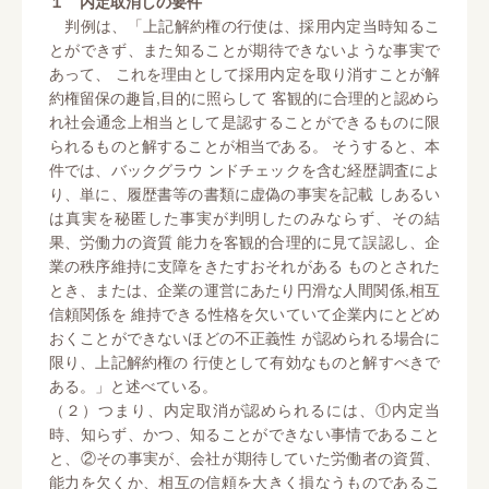
１ 内定取消しの要件
判例は、「上記解約権の行使は、採用内定当時知るこ
とができず、また知ることが期待できないような事実で
あって、 これを理由として採用内定を取り消すことが解
約権留保の趣旨,目的に照らして 客観的に合理的と認めら
れ社会通念上相当として是認することができるものに限
られるものと解することが相当である。 そうすると、本
件では、バックグラウ ンドチェックを含む経歴調査によ
り、単に、履歴書等の書類に虚偽の事実を記載 しあるい
は真実を秘匿した事実が判明したのみならず、その結
果、労働力の資質 能力を客観的合理的に見て誤認し、企
業の秩序維持に支障をきたすおそれがある ものとされた
とき、または、企業の運営にあたり円滑な人間関係,相互
信頼関係を 維持できる性格を欠いていて企業内にとどめ
おくことができないほどの不正義性 が認められる場合に
限り、上記解約権の 行使として有効なものと解すべきで
ある。」と述べている。
（２）つまり、内定取消が認められるには、①内定当
時、知らず、かつ、知ることができない事情であること
と、②その事実が、会社が期待していた労働者の資質、
能力を欠くか、相互の信頼を大きく損なうものであるこ