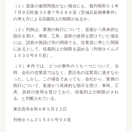
（１）直接の雇用関係がない場合にも、最判昭和５１年
７月８日民集３０巻７号６８９頁（茨城石炭商事事件）
の考え方による信義則上の制限があるか。
（２）判例は、業務の執行について、直接かつ具体的な
指示を受け、車両、工具、資材の使用を受けていた場合
には、請負や孫請け等の関係でも、従業員に準じた関係
にあるとして、信義則上の制限を認める（判例タイムズ
１５３０号９５頁）。
（３）本件では、２つの事件のうち一つについて、当
時、会社の従業員ではなく、委託先の従業員に過ぎなか
った。しかし、この場合であっても、会社から、業務の
執行について、直接かつ具体的な指示を受け、車両、工
具、資材の使用を受けており、信義則上の制限がされ
る、と判断されている。
東京高等令和６年５月２２日
判例タイムズ１５３０号９４頁