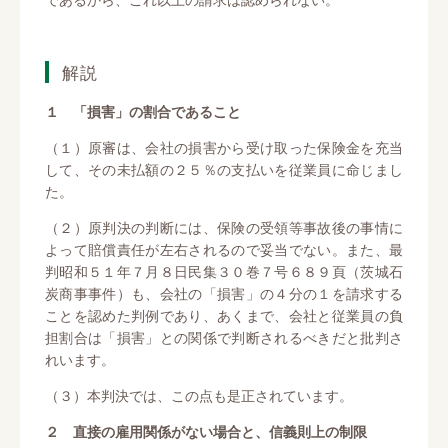
解説
１ 「損害」の割合であること
（１）原審は、会社の損害から受け取った保険金を充当
して、その未払額の２５％の支払いを従業員に命じまし
た。
（２）原判決の判断には、保険の受領等事故後の事情に
よって賠償責任が左右されるので妥当でない。また、最
判昭和５１年７月８日民集３０巻７号６８９頁（茨城石
炭商事事件）も、会社の「損害」の４分の１を請求する
ことを認めた判例であり、あくまで、会社と従業員の負
担割合は「損害」との関係で判断されるべきだと批判さ
れいます。
（３）本判決では、この点も是正されています。
２ 直接の雇用関係がない場合と、信義則上の制限