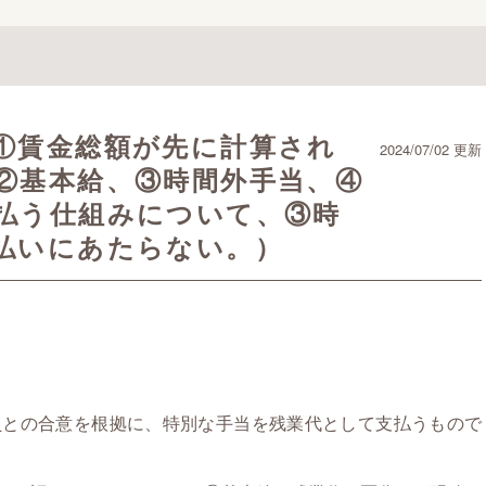
①賃金総額が先に計算され
2024/07/02 更新
②基本給、③時間外手当、④
払う仕組みについて、③時
払いにあたらない。）
員との合意を根拠に、特別な手当を残業代として支払うもので