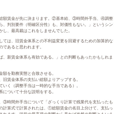
総額賃金が先に決まります。②基本給、③時間外手当、④調整
ら、判別要件（明確区分性）も、対価性もない。」というシン
かし、最高裁はこれをしませんでした。
しては、旧賃金体系との不利益変更を回避するための加算的な
のであると思われます。
ば、新賃金体系も有効である。」との判断もあったかもしれま
額を勤務実態と合致させる。
旧賃金体系の支払い総額よりアップする。
いく（調整手当は一時的な手当である）。
について十分な説明をする。
、③時間外手当について「ざっくり計算で残業代を支払ったも
の計算式で計算されたは、①総額賃金の名目上分けて、支払っ
されます。従前の最高裁の判断から見れば当然の判断ともいえ