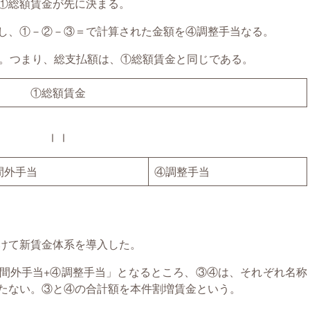
①総額賃金が先に決まる。
し、①－②－③＝で計算された金額を④調整手当なる。
る。つまり、総支払額は、①総額賃金と同じである。
①総額賃金
ⅠⅠ
間外手当
④調整手当
けて新賃金体系を導入した。
間外手当+④調整手当」となるところ、③④は、それぞれ名称
たない。③と④の合計額を本件割増賃金という。