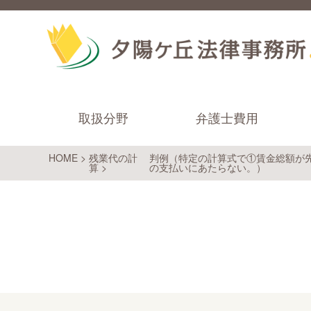
取扱分野
弁護士費用
HOME
>
残業代の計
判例（特定の計算式で①賃金総額が
算
>
の支払いにあたらない。）