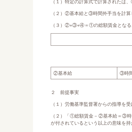
（１）特定の計算式で計算されたは、
（２）②基本給と③時間外手当を計算
（３）②+③+④＝①の総額賃金とな
②基本給
③時
２ 前提事実
（１）労働基準監督署からの指導を受
（２）「①総額賃金－②基本給＝③時
が付されているという以上の意味を持