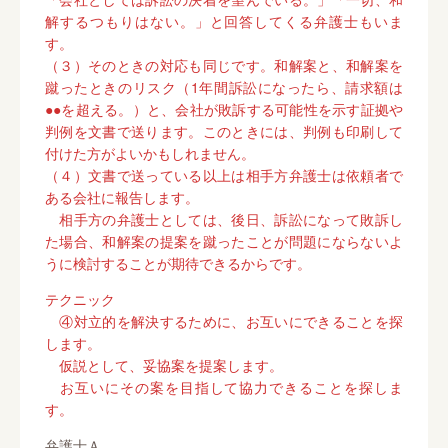
解するつもりはない。」と回答してくる弁護士もいま
す。
（３）そのときの対応も同じです。和解案と、和解案を
蹴ったときのリスク（1年間訴訟になったら、請求額は
●●を超える。）と、会社が敗訴する可能性を示す証拠や
判例を文書で送ります。このときには、判例も印刷して
付けた方がよいかもしれません。
（４）文書で送っている以上は相手方弁護士は依頼者で
ある会社に報告します。
相手方の弁護士としては、後日、訴訟になって敗訴し
た場合、和解案の提案を蹴ったことが問題にならないよ
うに検討することが期待できるからです。
テクニック
④対立的を解決するために、お互いにできることを探
します。
仮説として、妥協案を提案します。
お互いにその案を目指して協力できることを探しま
す。
弁護士Ａ