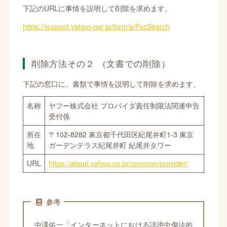
下記のURLに事情を説明して削除を求めます。
https://support.yahoo-net.jp/form/s/PccSearch
削除方法その２ （文書での削除）
下記の窓口に、書類で事情を説明して削除を求めます。
名称
ヤフー株式会社 プロバイダ責任制限法関連申告
受付係
所在
〒102-8282 東京都千代田区紀尾井町1-3 東京
地
ガーデンテラス紀尾井町 紀尾井タワー
URL
https://about.yahoo.co.jp/common/provider/
参考
中澤佑一「インターネットにおける誹謗中傷法的