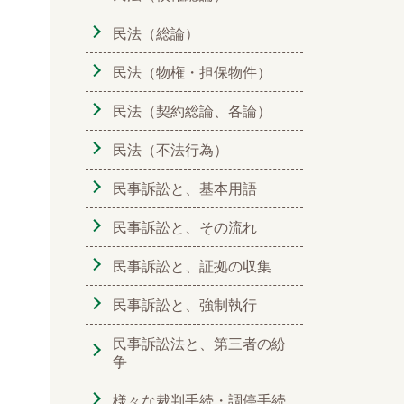
民法（総論）
民法（物権・担保物件）
民法（契約総論、各論）
民法（不法行為）
民事訴訟と、基本用語
民事訴訟と、その流れ
民事訴訟と、証拠の収集
民事訴訟と、強制執行
民事訴訟法と、第三者の紛
争
様々な裁判手続・調停手続