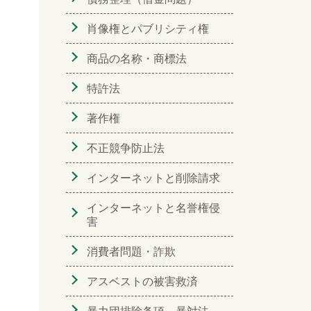
肖像権とパブリシティ権
商品の名称・商標法
特許法
著作権
不正競争防止法
インターネットと削除請求
インターネットと名誉権侵
害
消費者問題・詐欺
アスベストの被害救済
暴力団排除条項、暴対法