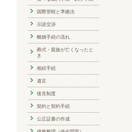
国際管轄と準拠法
示談交渉
離婚手続の流れ
葬式・親族が亡くなったと
き
相続手続
遺言
後見制度
契約と契約手続
公正証書の作成
債務整理（借金問題）