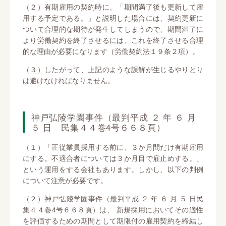
（２）有期雇用の契約時に、「期間満了後も更新して雇
用する予定である。」と説明した場合には、契約更新に
ついて合理的な期待が発生してしまうので、期間満了に
より労働契約を終了させるには、これを終了させる合理
的な理由が必要になります（労働契約法１９条２項）。
（３）したがって、上記のような誤解が生じるやりとり
は避けなければなりません。
神戸弘陵学園事件（最判平成 ２ 年 ６ 月
５ 日 民集４４巻4号６６８頁）
（１）「正従業員採用する前に、３か月間だけ有期雇用
にする。不適合者については３か月目で雇止めする。」
という運用をする会社もあります。しかし、以下の判例
について注意が必要です。
（２）神戸弘陵学園事件（最判平成 ２ 年 ６ 月 ５ 日民
集４４巻4号６６８頁）は、 新規採用においてその適性
を評価するための期間として期限付の雇用契約を締結し