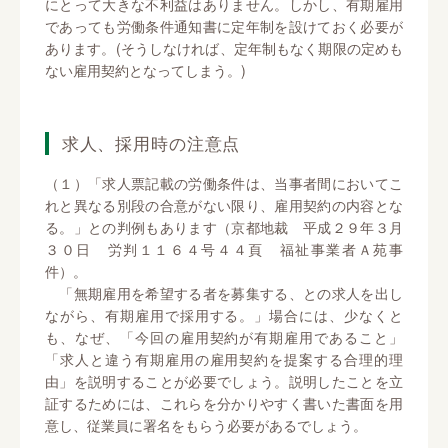
にとって大きな不利益はありません。しかし、有期雇用
であっても労働条件通知書に定年制を設けておく必要が
あります。(そうしなければ、定年制もなく期限の定めも
ない雇用契約となってしまう。)
求人、採用時の注意点
（１）「求人票記載の労働条件は、当事者間においてこ
れと異なる別段の合意がない限り、雇用契約の内容とな
る。」との判例もあります（京都地裁 平成２９年３月
３０日 労判１１６４号４４頁 福祉事業者Ａ苑事
件）。
「無期雇用を希望する者を募集する、との求人を出し
ながら、有期雇用で採用する。」場合には、少なくと
も、なぜ、「今回の雇用契約が有期雇用であること」
「求人と違う有期雇用の雇用契約を提案する合理的理
由」を説明することが必要でしょう。説明したことを立
証するためには、これらを分かりやすく書いた書面を用
意し、従業員に署名をもらう必要があるでしょう。